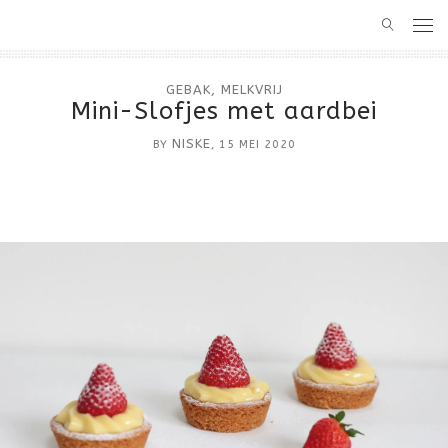
HOME
GEBAK
,
MELKVRIJ
Mini-Slofjes met aardbei
RECEPTEN
NISKE
BY
, 15 MEI 2020
BASIS
ALLERGEENVRIJ BAKKEN
CAKE
MELKVRIJ
OVER BAKKEN MET NISKE
TAART
GLUTENVRIJ
CONTACT
GEBAK
SUIKERVRIJ
KOEKJES
MUFFINS
HARTIG