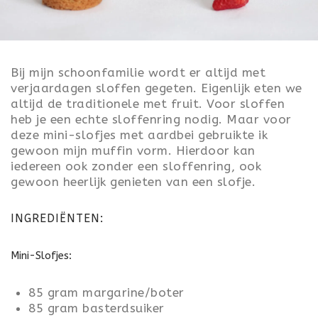
ONTBIJT
LUNCH
Bij mijn schoonfamilie wordt er altijd met
TOETJES
verjaardagen sloffen gegeten. Eigenlijk eten we
altijd de traditionele met fruit. Voor sloffen
FEEST
heb je een echte sloffenring nodig. Maar voor
deze mini-slofjes met aardbei gebruikte ik
VALENTIJN
gewoon mijn muffin vorm. Hierdoor kan
iedereen ook zonder een sloffenring, ook
KONINGSDAG
gewoon heerlijk genieten van een slofje.
PASEN
INGREDIËNTEN:
SINTERKLAAS
Mini-Slofjes:
KERST
85 gram margarine/boter
OUD & NIEUW
85 gram basterdsuiker