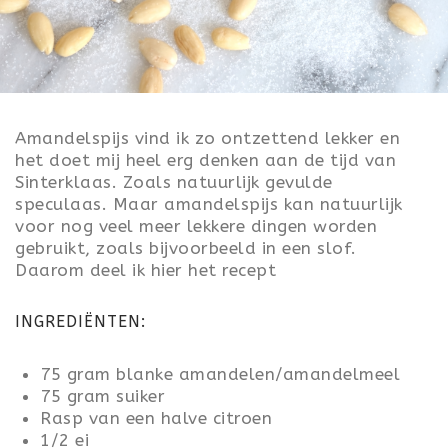
ONTBIJT
LUNCH
TOETJES
Amandelspijs vind ik zo ontzettend lekker en
het doet mij heel erg denken aan de tijd van
FEEST
Sinterklaas. Zoals natuurlijk gevulde
speculaas. Maar amandelspijs kan natuurlijk
VALENTIJN
voor nog veel meer lekkere dingen worden
gebruikt, zoals bijvoorbeeld in een slof.
KONINGSDAG
Daarom deel ik hier het recept
PASEN
INGREDIËNTEN:
SINTERKLAAS
75 gram blanke amandelen/amandelmeel
KERST
75 gram suiker
Rasp van een halve citroen
OUD & NIEUW
1/2 ei