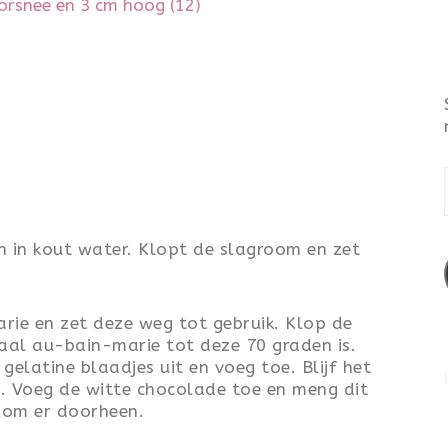
orsnee en 3 cm hoog (12)
 in kout water. Klopt de slagroom en zet
ie en zet deze weg tot gebruik. Klop de
haal au-bain-marie tot deze 70 graden is.
gelatine blaadjes uit en voeg toe. Blijf het
s. Voeg de witte chocolade toe en meng dit
oom er doorheen.