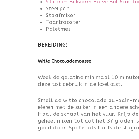
Siliconen Bakvorm Halve Bol 6cm do
Steelpan
Staafmixer
Taartrooster
Paletmes
BEREIDING:
Witte Chocolademousse:
Week de gelatine minimaal 10 minuten
deze tot gebruik in de koelkast.
Smelt de witte chocolade au-bain-mar
eieren met de suiker in een andere sc
Haal de schaal van het vuur. Knijp de 
geheel mixen tot dat het 37 graden i
goed door. Spatel als laats de slagr