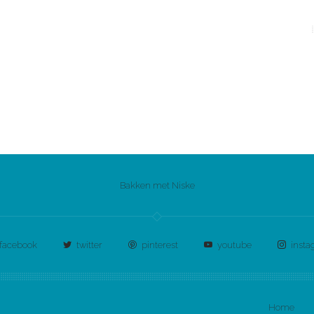
Bakken met Niske
facebook
twitter
pinterest
youtube
inst
Home