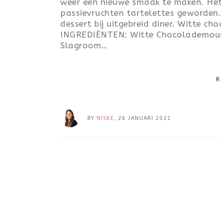
weer een nieuwe smaak te maken. Het 
passievruchten tartelettes geworden. 
dessert bij uitgebreid diner. Witte c
INGREDIËNTEN: Witte Chocolademouss
Slagroom…
R
BY
NISKE
, 26 JANUARI 2021