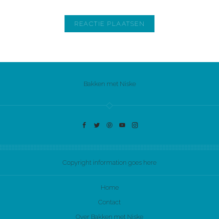
Bakken met Niske
Copyright information goes here
Home
Contact
Over Bakken met Niske