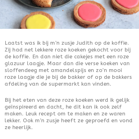
ONTBIJT
LUNCH
TOETJES
Laatst was ik bij m’n zusje Judith op de koffie.
Zij had net lekkere roze koeken gekocht voor bij
FEEST
de koffie. En dan niet die cakejes met een roze
glazuur laagje. Maar dan die verse koeken van
VALENTIJN
sloffendeeg met amandelspijs en zo’n mooi
roze laagje die je bij de bakker of op de bakkers
KONINGSDAG
afdeling van de supermarkt kan vinden.
PASEN
Bij het eten van deze roze koeken werd ik gelijk
SINTERKLAAS
geïnspireerd en dacht, he dit kan ik ook zelf
maken. Leuk recept om te maken en ze waren
KERST
lekker. Ook m’n zusje heeft ze geproefd en vond
ze heerlijk.
OUD & NIEUW