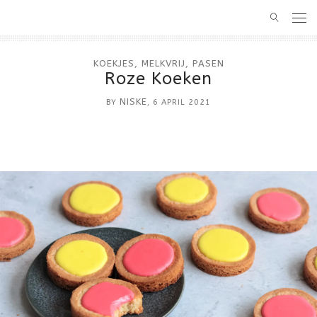
HOME
KOEKJES
,
MELKVRIJ
,
PASEN
Roze Koeken
RECEPTEN
NISKE
BY
, 6 APRIL 2021
BASIS
ALLERGEENVRIJ BAKKEN
CAKE
MELKVRIJ
OVER BAKKEN MET NISKE
TAART
GLUTENVRIJ
CONTACT
GEBAK
SUIKERVRIJ
KOEKJES
MUFFINS
HARTIG