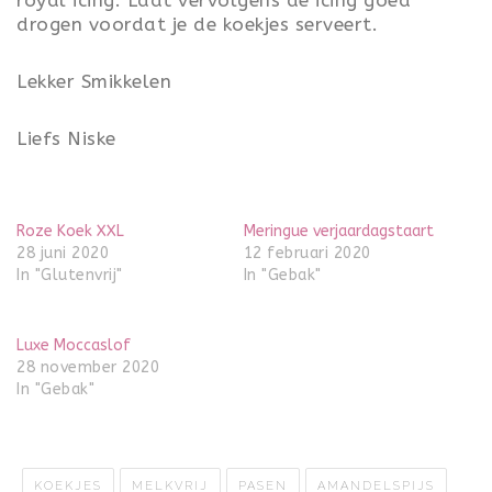
royal icing. Laat vervolgens de icing goed
drogen voordat je de koekjes serveert.
Lekker Smikkelen
Liefs Niske
Roze Koek XXL
Meringue verjaardagstaart
28 juni 2020
12 februari 2020
In "Glutenvrij"
In "Gebak"
Luxe Moccaslof
28 november 2020
In "Gebak"
KOEKJES
MELKVRIJ
PASEN
AMANDELSPIJS