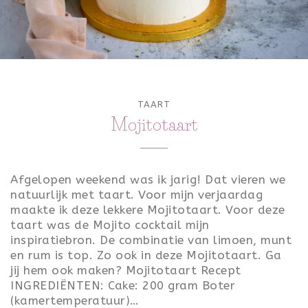
ONTBIJT
LUNCH
TOETJES
TAART
FEEST
Mojitotaart
VALENTIJN
KONINGSDAG
Afgelopen weekend was ik jarig! Dat vieren we
natuurlijk met taart. Voor mijn verjaardag
PASEN
maakte ik deze lekkere Mojitotaart. Voor deze
taart was de Mojito cocktail mijn
SINTERKLAAS
inspiratiebron. De combinatie van limoen, munt
en rum is top. Zo ook in deze Mojitotaart. Ga
KERST
jij hem ook maken? Mojitotaart Recept
INGREDIËNTEN: Cake: 200 gram Boter
OUD & NIEUW
(kamertemperatuur)…