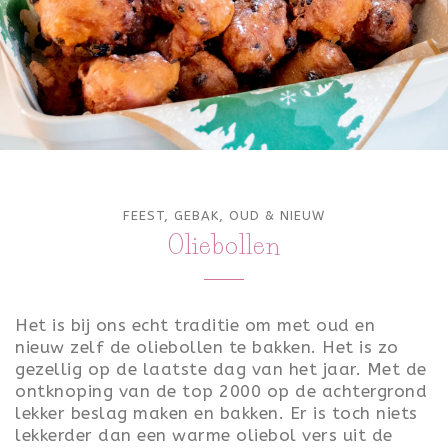
ONTBIJT
LUNCH
TOETJES
FEEST
VALENTIJN
FEEST
,
GEBAK
,
OUD & NIEUW
Oliebollen
KONINGSDAG
PASEN
Het is bij ons echt traditie om met oud en
SINTERKLAAS
nieuw zelf de oliebollen te bakken. Het is zo
gezellig op de laatste dag van het jaar. Met de
KERST
ontknoping van de top 2000 op de achtergrond
lekker beslag maken en bakken. Er is toch niets
OUD & NIEUW
lekkerder dan een warme oliebol vers uit de