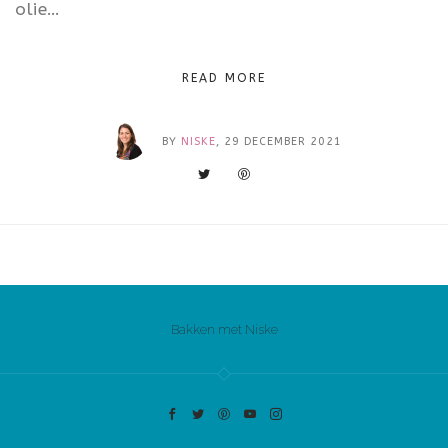
olie…
READ MORE
BY
NISKE
, 29 DECEMBER 2021
Bakken met Niske