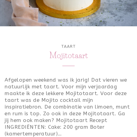
ONTBIJT
LUNCH
TOETJES
TAART
FEEST
Mojitotaart
VALENTIJN
KONINGSDAG
Afgelopen weekend was ik jarig! Dat vieren we
natuurlijk met taart. Voor mijn verjaardag
PASEN
maakte ik deze lekkere Mojitotaart. Voor deze
taart was de Mojito cocktail mijn
SINTERKLAAS
inspiratiebron. De combinatie van limoen, munt
en rum is top. Zo ook in deze Mojitotaart. Ga
KERST
jij hem ook maken? Mojitotaart Recept
INGREDIËNTEN: Cake: 200 gram Boter
OUD & NIEUW
(kamertemperatuur)…