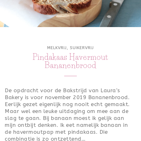
ONTBIJT
LUNCH
TOETJES
MELKVRIJ
,
SUIKERVRIJ
FEEST
Pindakaas Havermout
Bananenbrood
VALENTIJN
KONINGSDAG
De opdracht voor de Bakstrijd van Laura’s
PASEN
Bakery is voor november 2019 Bananenbrood.
Eerlijk gezet eigenlijk nog nooit echt gemaakt.
SINTERKLAAS
Maar wel een leuke uitdaging om mee aan de
slag te gaan. Bij banaan moest ik gelijk aan
KERST
mijn ontbijt denken. Ik eet namelijk banaan in
de havermoutpap met pindakaas. Die
OUD & NIEUW
combinatie is zo ontzettend…