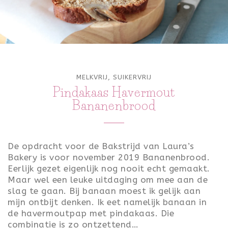
ONTBIJT
LUNCH
TOETJES
MELKVRIJ
,
SUIKERVRIJ
FEEST
Pindakaas Havermout
Bananenbrood
VALENTIJN
KONINGSDAG
De opdracht voor de Bakstrijd van Laura’s
PASEN
Bakery is voor november 2019 Bananenbrood.
Eerlijk gezet eigenlijk nog nooit echt gemaakt.
SINTERKLAAS
Maar wel een leuke uitdaging om mee aan de
slag te gaan. Bij banaan moest ik gelijk aan
KERST
mijn ontbijt denken. Ik eet namelijk banaan in
de havermoutpap met pindakaas. Die
OUD & NIEUW
combinatie is zo ontzettend…