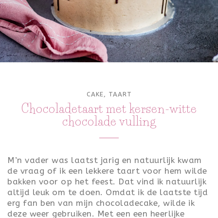
ONTBIJT
LUNCH
TOETJES
FEEST
CAKE
,
TAART
VALENTIJN
Chocoladetaart met kersen-witte
chocolade vulling
KONINGSDAG
PASEN
M’n vader was laatst jarig en natuurlijk kwam
SINTERKLAAS
de vraag of ik een lekkere taart voor hem wilde
bakken voor op het feest. Dat vind ik natuurlijk
KERST
altijd leuk om te doen. Omdat ik de laatste tijd
erg fan ben van mijn chocoladecake, wilde ik
OUD & NIEUW
deze weer gebruiken. Met een een heerlijke