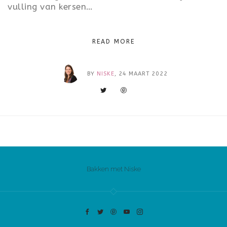
vulling van kersen…
READ MORE
BY
NISKE
, 24 MAART 2022
Bakken met Niske